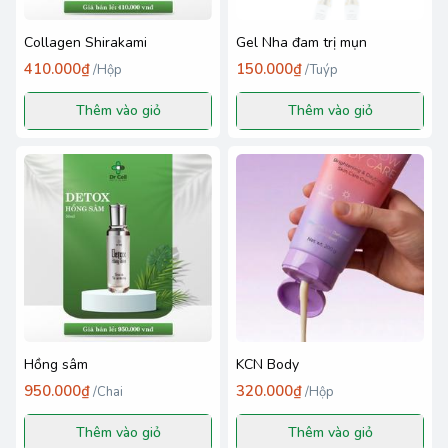
Collagen Shirakami
Gel Nha đam trị mụn
410.000₫
150.000₫
/
Hộp
/
Tuýp
Thêm vào giỏ
Thêm vào giỏ
Hồng sâm
KCN Body
950.000₫
320.000₫
/
Chai
/
Hộp
Thêm vào giỏ
Thêm vào giỏ