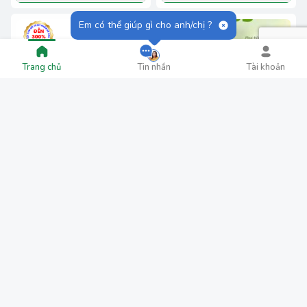
Em có thể giúp gì cho anh/chị ?
Trang chủ
Tin nhắn
Tài khoản
Kem Acne
Kem B5
280.000₫
450.000₫
/
Hộp
/
Hộp
Thêm vào giỏ
Thêm vào giỏ