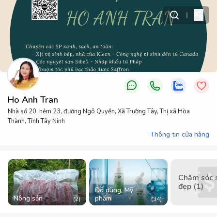
Ho Anh Tran
Nhà số 20, hẻm 23, đường Ngô Quyền, Xã Trường Tây, Thị xã Hòa
Thành, Tỉnh Tây Ninh
Thông tin cửa hàng
Chăm sóc 
đẹp (1)
Đồ dùng, Mỹ
Nông sản
phẩm
(
2
)
(
34
)